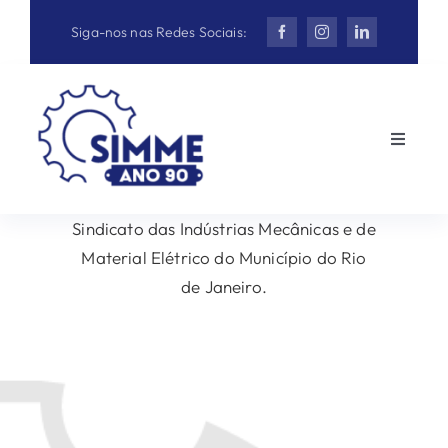
Ir
Siga-nos nas Redes Sociais:
para
o
conteúdo
Toggle
Navigat
HOME
Sindicato das Indústrias Mecânicas e de
O SINDICATO
Material Elétrico do Município do Rio
de Janeiro.
BENEFÍCIOS E SERVIÇOS
CURSOS SIMME/SENAI