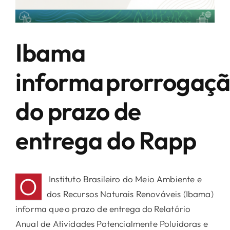
ATIVIDADES E CONTRIBUIÇÃO SINDICAL
ASSOCIADOS
Ibama
informa prorrogaç
PRINCIPAIS CNAES
PRINCIPAIS PRODUTOS E SERVIÇOS DOS
do prazo de
ASSOCIADOS
entrega do Rapp
NOTÍCIAS
PERGUNTAS E RESPOSTAS
O
Instituto Brasileiro do Meio Ambiente e
dos Recursos Naturais Renováveis (Ibama)
FALE CONOSCO
informa que o prazo de entrega do Relatório
Anual de Atividades Potencialmente Poluidoras e