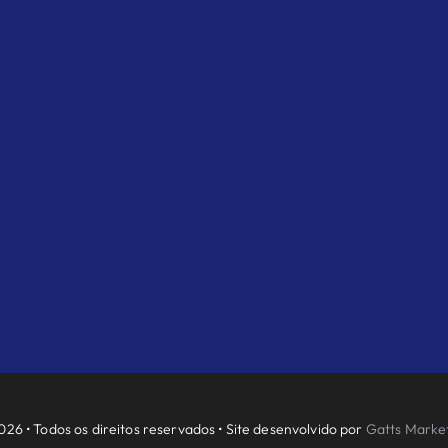
026 • Todos os direitos reservados • Site desenvolvido por
Gatts Market