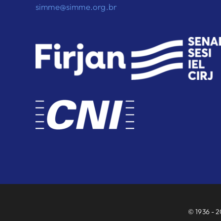
simme@simme.org.br
© 1936 - 2