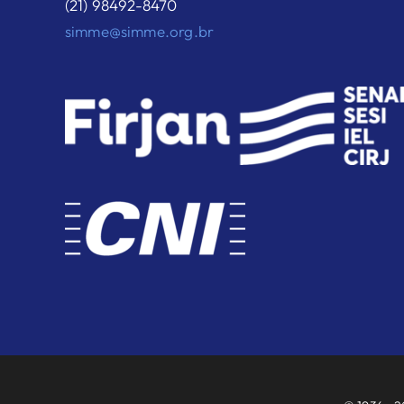
(21) 98492-8470
simme@simme.org.br