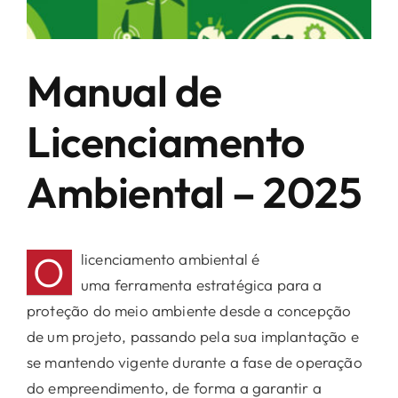
ATIVIDADES E CONTRIBUIÇÃO SINDICAL
ASSOCIADOS
Manual de
Licenciamento
PRINCIPAIS CNAES
PRINCIPAIS PRODUTOS E SERVIÇOS DOS
Ambiental – 2025
ASSOCIADOS
NOTÍCIAS
O
licenciamento ambiental é
uma ferramenta estratégica para a
PERGUNTAS E RESPOSTAS
proteção do meio ambiente desde a concepção
de um projeto, passando pela sua implantação e
FALE CONOSCO
se mantendo vigente durante a fase de operação
do empreendimento, de forma a garantir a